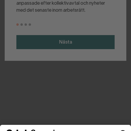
anpassade efter kollektivavtal och nyheter
med det senaste inom arbetsrätt.
Nästa