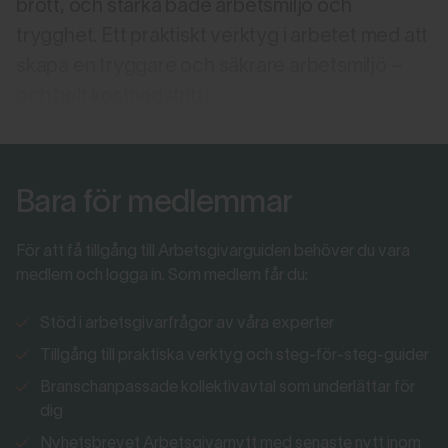
brott, och stärka både arbetsmiljö och
trygghet. Ett praktiskt verktyg i arbetet med att
skapa en tryggare och säkrare arbetsmiljö –
och helt kostnadsfritt!
Bara för medlemmar
För att få tillgång till Arbetsgivarguiden behöver du vara
medlem och logga in. Som medlem får du:
Stöd i arbetsgivarfrågor av våra experter
Tillgång till praktiska verktyg och steg-för-steg-guider
Branschanpassade kollektivavtal som underlättar för
dig
Nyhetsbrevet Arbetsgivarnytt med senaste nytt inom