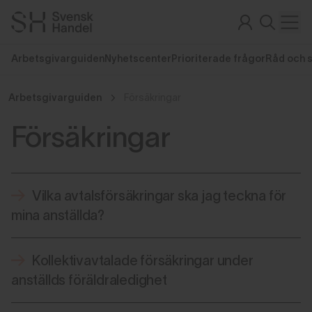
Arbetsgivarguiden
Nyhetscenter
Prioriterade frågor
Råd och 
Arbetsgivarguiden
Försäkringar
Försäkringar
Vilka avtalsförsäkringar ska jag teckna för
mina anställda?
Kollektivavtalade försäkringar under
anställds föräldraledighet