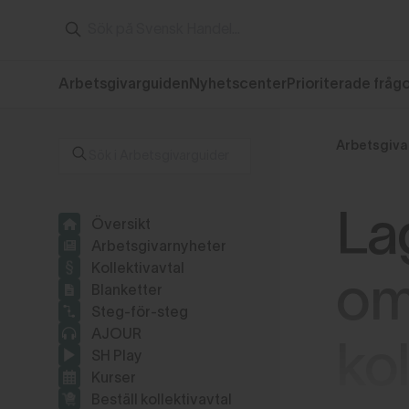
Arbetsgivarguiden
Nyhetscenter
Prioriterade fråg
Arbetsgiva
La
Översikt
Arbetsgivarnyheter
Kollektivavtal
om
Blanketter
Steg-för-steg
AJOUR
kol
SH Play
Kurser
Beställ kollektivavtal