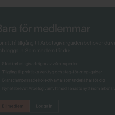
Bara för medlemmar
ör att få tillgång till Arbetsgivarguiden behöver du
ch logga in. Som medlem får du:
Stöd i arbetsgivarfrågor av våra experter
Tillgång till praktiska verktyg och steg-för-steg-guider
Branschanpassade kollektivavtal som underlättar för dig
Nyhetsbrevet Arbetsgivarnytt med senaste nytt inom arbetsr
Bli medlem
Logga in