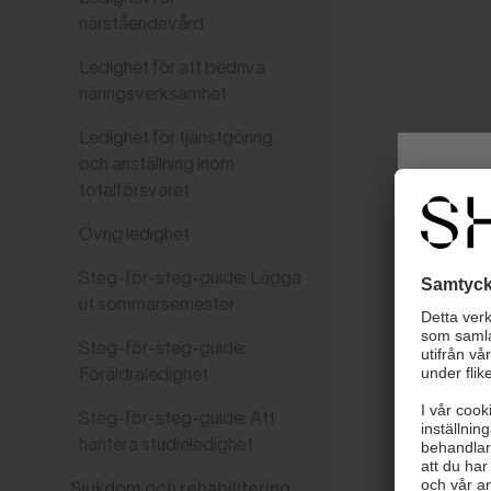
närståendevård
Ledighet för att bedriva
näringsverksamhet
Ledighet för tjänstgöring
och anställning inom
totalförsvaret
Övrig ledighet
Steg-för-steg-guide: Lägga
ut sommarsemester
Steg-för-steg-guide:
Föräldraledighet
Steg-för-steg-guide: Att
hantera studieledighet
Sjukdom och rehabilitering