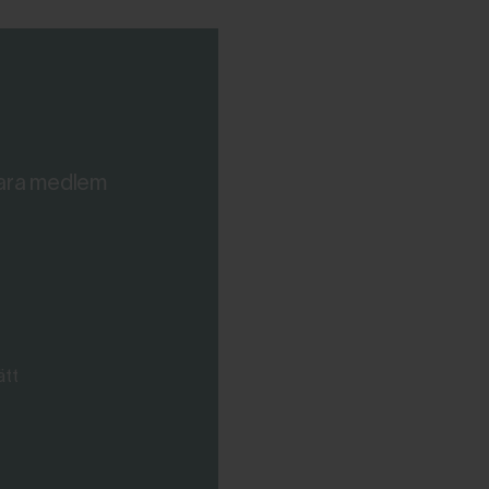
 vara medlem
ätt