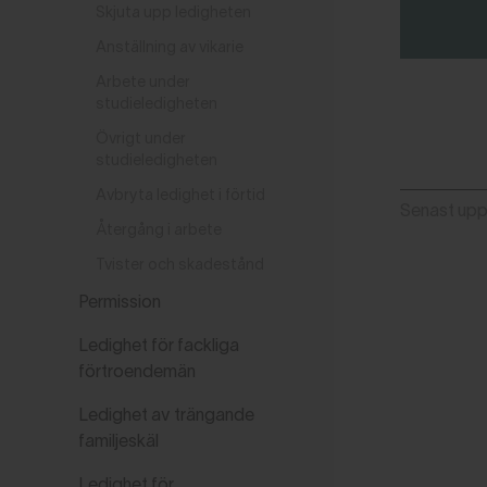
Skjuta upp ledigheten
Anställning av vikarie
Arbete under
studieledigheten
Övrigt under
studieledigheten
Avbryta ledighet i förtid
Senast up
Återgång i arbete
Tvister och skadestånd
Permission
Ledighet för fackliga
förtroendemän
Ledighet av trängande
familjeskäl
Ledighet för