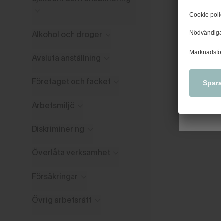
Väl
Nytt u
tidiga
Alkohol och droger
kollek
Avsluta anställning
Företaget och facket
Arbetsmiljö
Diskriminering
Överlåta verksamhet
Försäkringar
Övrig arbetsrätt