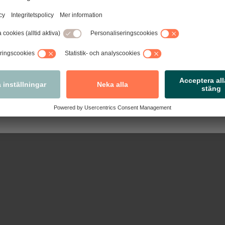
kommen till nya Arbetsgivarguiden!
tseende, förbättrad funktionalitet och några nya funktioner sa
re praktiska steg-för-steg-guider, blanketter anpassade efter
tivavtal och nyheter med det senaste inom arbetsrätt.
Nästa