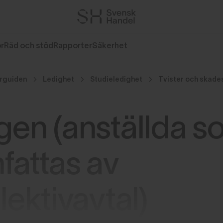
or
Råd och stöd
Rapporter
Säkerhet
rguiden
Ledighet
Studieledighet
Tvister och skade
gen (anställda s
fattas av
lektivavtal)