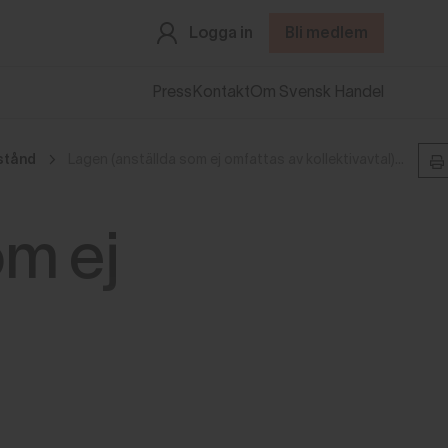
Logga in
Bli medlem
Press
Kontakt
Om Svensk Handel
stånd
Lagen (anställda som ej omfattas av kollektivavtal)
om ej