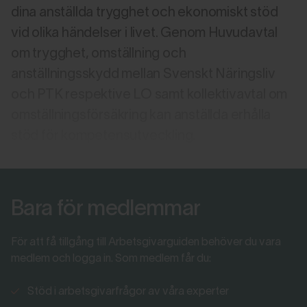
dina anställda trygghet och ekonomiskt stöd
vid olika händelser i livet. Genom Huvudavtal
om trygghet, omställning och
anställningsskydd mellan Svenskt Näringsliv
och PTK respektive LO samt kollektivavtal om
omställningsförsäkring kan anställda erhålla
stöd för kompetensutveckling.
Bara för medlemmar
För att få tillgång till Arbetsgivarguiden behöver du vara
medlem och logga in. Som medlem får du:
Stöd i arbetsgivarfrågor av våra experter