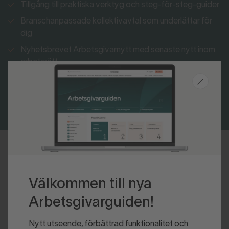
Tillgång till praktiska verktyg och steg-för-steg-guider
Branschanpassade kollektivavtal som underlättar för
dig
Nyhetsbrevet Arbetsgivarnytt med senaste nytt inom
arbetsrätt
Bli medlem
Logga in
Senast uppdaterad 2022-10-04
Välkommen till nya
Arbetsgivarguiden!
Nytt utseende, förbättrad funktionalitet och