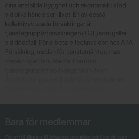
dina anställda trygghet och ekonomiskt stöd
vid olika händelser i livet. En av dessa
kollektivavtalade försäkringar är
tjänstegrupplivförsäkringen (TGL) som gäller
vid dödsfall. För arbetare tecknas den hos AFA
Försäkring, medan för tjänstemän tecknas
försäkringen hos Alecta. Förutom
tjänstegrupplivförsäkringen kan även
Återbetalningsskydd och familjeskydd inom
Avtalspension SAF-LO aktualiseras.
Bara för medlemmar
För att få tillgång till Arbetsgivarguiden behöver du vara