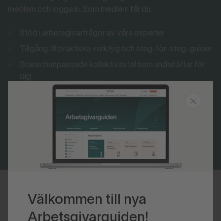
medlem och logga in. Som medlem får du:
Stöd i arbetsgivarfrågor av våra experter
Tillgång till praktiska verktyg och steg-för-steg-guider
Branschanpassade kollektivavtal som underlättar för
dig
Nyhetsbrevet Arbetsgivarnytt med senaste nytt inom
arbetsrätt
Bli medlem
Logga in
Välkommen till nya
Senast uppdaterad 2020-04-20
Arbetsgivarguiden!