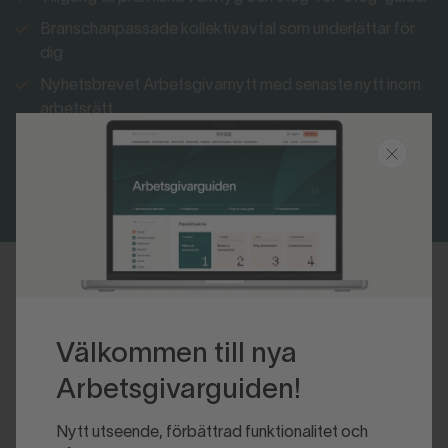
Branschanpassade kollektivavtal som underlättar för
dig
Nyhetsbrevet Arbetsgivarnytt med senaste nytt inom
arbetsrätt
Bli medlem
Logga in
Senast uppdaterad 2020-04-20
Välkommen till nya
Arbetsgivarguiden!
Nytt utseende, förbättrad funktionalitet och