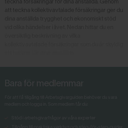
teckna försäkringar för dina anställda. Genom
att teckna kollektivavtalade försäkringar ger du
dina anställda trygghet och ekonomiskt stöd
vid olika händelser i livet. Nedan hittar du en
översiktlig beskrivning av vilka
kollektivavtalade försäkringar som du är skyldig
att teckna för dina anställda.
Bara för medlemmar
För att få tillgång till Arbetsgivarguiden behöver du vara
medlem och logga in. Som medlem får du:
Stöd i arbetsgivarfrågor av våra experter
Tillgång till praktiska verktyg och steg-för-steg-guider